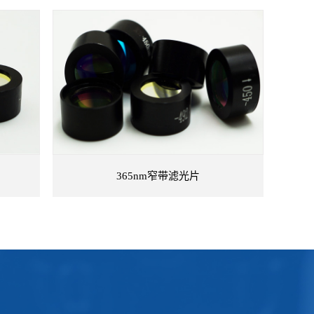
365nm窄带滤光片