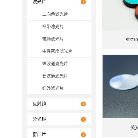
滤光片
二向色滤光片
窄带滤光片
带通滤光片
SP7
中性密度滤光片
短波通滤光片
长波通滤光片
查看详情
红外滤光片
反射镜
分光镜
荧
窗口片