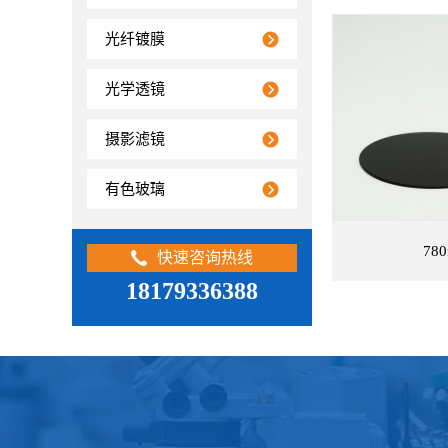
光纤镀膜
光学透镜
查看详情
摄影滤镜
有色玻璃
78
快速咨询热线
18179336388