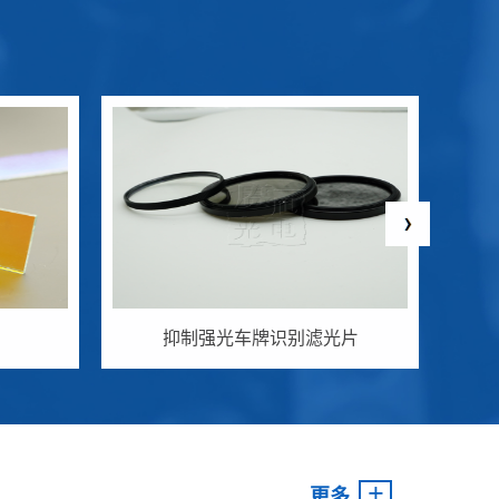
抑制强光车牌识别滤光片
+
更多